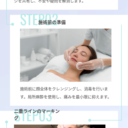
ジを共有し、不安や疑問を解消します。
STEP02
施術前の準備
施術前に顔全体をクレンジングし、消毒を行いま
す。局所麻酔を使用し、痛みを最小限に抑えます。
二重ラインのマーキン
STEP03
グ